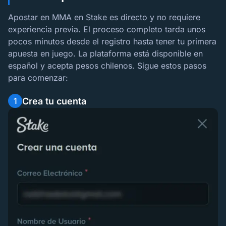
Apostar en MMA en Stake es directo y no requiere
experiencia previa. El proceso completo tarda unos
pocos minutos desde el registro hasta tener tu primera
apuesta en juego. La plataforma está disponible en
español y acepta pesos chilenos. Sigue estos pasos
para comenzar:
Crea tu cuenta
1