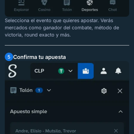
Selecciona el evento que quieres apostar. Verás
mercados como ganador del combate, método de
victoria, round exacto y más.
Confirma tu apuesta
5