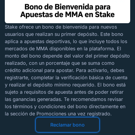
Stake ofrece un bono de bienvenida para nuevos
usuarios que realizan su primer depósito. Este bono
aplica a apuestas deportivas, lo que incluye todos los
mercados de MMA disponibles en la plataforma. El
monto del bono depende del valor del primer depósito
realizado, con un porcentaje que se suma como
crédito adicional para apostar. Para activarlo, debes
registrarte, completar la verificación básica de cuenta
y realizar el depósito mínimo requerido. El bono está
sujeto a requisitos de apuesta antes de poder retirar
las ganancias generadas. Te recomendamos revisar
los términos y condiciones del bono directamente en
la sección de Promociones una vez registrado.
Reclamar bono