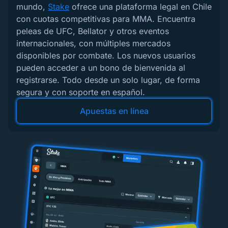
mundo,
Stake
ofrece una plataforma legal en Chile
con cuotas competitivas para MMA. Encuentra
peleas de UFC, Bellator y otros eventos
internacionales, con múltiples mercados
disponibles por combate. Los nuevos usuarios
pueden acceder a un bono de bienvenida al
registrarse. Todo desde un solo lugar, de forma
segura y con soporte en español.
Apuestas en línea